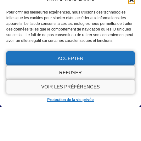
Couvreur Zingueur Seine-et-Marne
Pour offrir les meilleures expériences, nous utilisons des technologies
Couvreur Zingueur Seine-et-Marne
telles que les cookies pour stocker et/ou accéder aux informations des
appareils. Le fait de consentir à ces technologies nous permettra de traiter
des données telles que le comportement de navigation ou les ID uniques
Nous Trouver
sur ce site. Le fait de ne pas consentir ou de retirer son consentement peut
avoir un effet négatif sur certaines caractéristiques et fonctions.
Artisan Estevez | Couvreur 77
17 Rue de l'Écluse, 77660, Saint-Jean-les-Deux-Jumeaux
ACCEPTER
01 86 65 22 36
Disponible Lundi - Dimanche: 8H - 20H
REFUSER
VOIR LES PRÉFÉRENCES
OBTENIR UN DEVIS
Protection de la vie privée