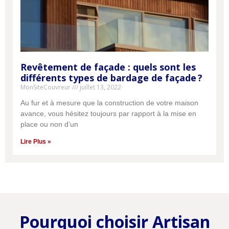
ON VOUS RAPPELLE
Une question ? Un besoin ?
ON VOUS RAPPELLE
Inscrivez votre numéro de téléphone ci-
dessous et on vous rappellera rapidement.
Inscrivez votre numéro de téléphone ci-dessous et on vous rappellera
rapidement.
Revêtement de façade : quels sont les
différents types de bardage de façade ?
MonSiteCouvreur
juillet 13, 2022
ME FAIRE RAPPELER
Au fur et à mesure que la construction de votre maison
ME FAIRE RAPPELER
avance, vous hésitez toujours par rapport à la mise en
place ou non d’un
Disponible Lundi - Dimanche: 8H - 20H
Disponible Lundi - Dimanche: 8H - 20H
01 86 65 22 36
Lire Plus »
01 86 65 22 36
Pourquoi choisir Artisan