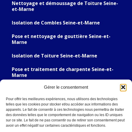
Nettoyage et démoussage de Toiture Seine-
et-Marne
Isolation de Combles Seine-et-Marne
Pose et nettoyage de gouttière Seine-et-
Marne
Isolation de Toiture Seine-et-Marne
Pose et traitement de charpente Seine-et-
Marne
Gérer le consentement
Couvreur Zingueur Seine-et-Marne
Pour offrir les meilleures expériences, nous utilisons des technologies
Couvreur Zingueur Seine-et-Marne
telles que les cookies pour stocker et/ou accéder aux informations des
appareils. Le fait de consentir à ces technologies nous permettra de traiter
des données telles que le comportement de navigation ou les ID uniques
Nous Trouver
sur ce site. Le fait de ne pas consentir ou de retirer son consentement peut
avoir un effet négatif sur certaines caractéristiques et fonctions.
Artisan Estevez | Couvreur 77