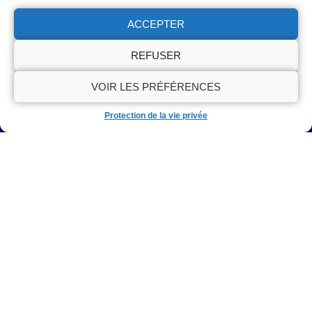
17 Rue de l'Écluse, 77660, Saint-Jean-les-Deux-Jumeaux
ACCEPTER
01 86 65 22 36
Disponible Lundi - Dimanche: 8H - 20H
REFUSER
VOIR LES PRÉFÉRENCES
OBTENIR UN DEVIS
Protection de la vie privée
Cliquez pour accepter les cookies
marketing et activer ce contenu