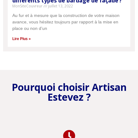
différents types de bardage de façade ?
MonSiteCouvreur
juillet 13, 2022
Au fur et à mesure que la construction de votre maison
avance, vous hésitez toujours par rapport à la mise en
place ou non d’un
Lire Plus »
Pourquoi choisir Artisan
Estevez ?
Une question ? Un besoin ?
ON VOUS RAPPELLE
Une question ? Un besoin ?
ON VOUS RAPPELLE
Inscrivez votre numéro de téléphone ci-