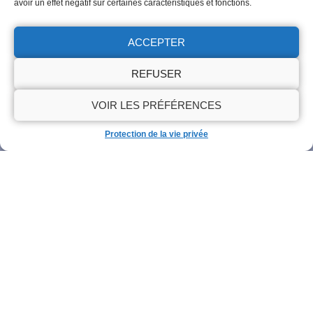
avoir un effet négatif sur certaines caractéristiques et fonctions.
Artisan Estevez | Couvreur 77
17 Rue de l'Écluse, 77660, Saint-Jean-les-Deux-Jumeaux
ACCEPTER
01 86 65 22 36
Disponible Lundi - Dimanche: 8H - 20H
REFUSER
VOIR LES PRÉFÉRENCES
OBTENIR UN DEVIS
Protection de la vie privée
Cliquez pour accepter les cookies
marketing et activer ce contenu