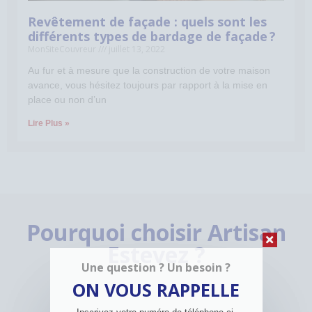
Revêtement de façade : quels sont les
différents types de bardage de façade ?
MonSiteCouvreur
juillet 13, 2022
Au fur et à mesure que la construction de votre maison
avance, vous hésitez toujours par rapport à la mise en
place ou non d’un
Lire Plus »
Pourquoi choisir Artisan
Estevez ?
Une question ? Un besoin ?
ON VOUS RAPPELLE
Une question ? Un besoin ?
ON VOUS RAPPELLE