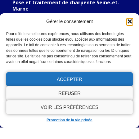
Pose et traitement de charpente Seine-et-
Marne
Gérer le consentement
Couvreur Zingueur Seine-et-Marne
Pour offrir les meilleures expériences, nous utilisons des technologies
Couvreur Zingueur Seine-et-Marne
telles que les cookies pour stocker et/ou accéder aux informations des
appareils. Le fait de consentir à ces technologies nous permettra de traiter
des données telles que le comportement de navigation ou les ID uniques
Nous Trouver
sur ce site. Le fait de ne pas consentir ou de retirer son consentement peut
avoir un effet négatif sur certaines caractéristiques et fonctions.
Artisan Estevez | Couvreur 77
17 Rue de l'Écluse, 77660, Saint-Jean-les-Deux-Jumeaux
ACCEPTER
01 86 65 22 36
Disponible Lundi - Dimanche: 8H - 20H
REFUSER
VOIR LES PRÉFÉRENCES
OBTENIR UN DEVIS
Protection de la vie privée