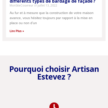
différents types de bardage de façade ?
MonSiteCouvreur
juillet 13, 2022
Une question ? Un besoin ?
Au fur et à mesure que la construction de votre maison
ON VOUS RAPPELLE
Une question ? Un besoin ?
avance, vous hésitez toujours par rapport à la mise en
ON VOUS RAPPELLE
place ou non d’un
Inscrivez votre numéro de téléphone ci-
dessous et on vous rappellera rapidement.
Inscrivez votre numéro de téléphone ci-dessous et on vous rappellera
Lire Plus »
rapidement.
ME FAIRE RAPPELER
ME FAIRE RAPPELER
Pourquoi choisir Artisan
Disponible Lundi - Dimanche: 8H - 20H
Estevez ?
Disponible Lundi - Dimanche: 8H - 20H
01 86 65 22 36
01 86 65 22 36